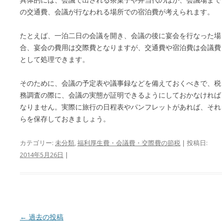
の交通費、会議が行なわれる場所での宿泊費が考えられます。
たとえば、一泊二日の会議を開き、会議の後に宴会を行なった場
合、宴会の費用は交際費となりますが、交通費や宿泊費は会議費
として処理できます。
そのために、会議の予定表や議事録などを備えておくべきで、税
務調査の際に、会議の実態が証明できるようにしておかなければ
なりません。実際に旅行の日程表やパンフレットがあれば、それ
らを保存しておきましょう。
カテゴリー:
未分類
,
福利厚生費・会議費・交際費の節税
| 投稿日:
2014年5月26日
|
投稿ナビゲーション
←
過去の投稿