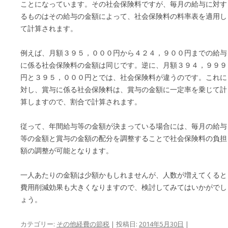
ことになっています。その社会保険料ですが、毎月の給与に対す
るものはその給与の金額によって、社会保険料の料率表を適用し
て計算されます。
例えば、月額３９５，０００円から４２４，９００円までの給与
に係る社会保険料の金額は同じです。逆に、月額３９４，９９９
円と３９５，０００円とでは、社会保険料が違うのです。これに
対し、賞与に係る社会保険料は、賞与の金額に一定率を乗じて計
算しますので、割合で計算されます。
従って、年間給与等の金額が決まっている場合には、毎月の給与
等の金額と賞与の金額の配分を調整することで社会保険料の負担
額の調整が可能となります。
一人あたりの金額は少額かもしれませんが、人数が増えてくると
費用削減効果も大きくなりますので、検討してみてはいかがでし
ょう。
カテゴリー:
その他経費の節税
| 投稿日:
2014年5月30日
|